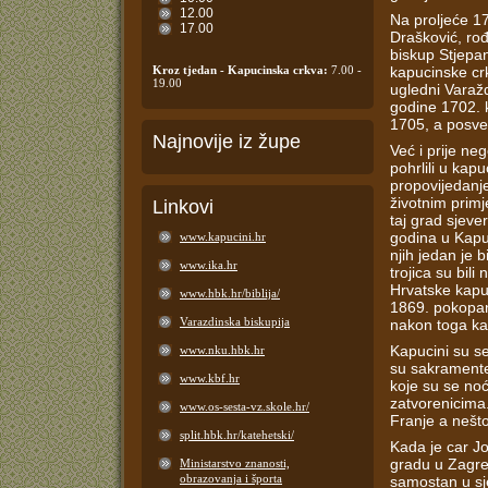
12.00
Na proljeće 1
17.00
Drašković, ro
biskup Stjepa
Kroz tjedan - Kapucinska crkva:
7.00 -
kapucinske crk
19.00
ugledni Varažd
godine 1702. 
1705, a posvet
Najnovije iz župe
Već i prije ne
pohrlili u kap
propovijedanj
životnim prim
Linkovi
taj grad sjeve
godina u Kapu
www.kapucini.hr
njih jedan je b
www.ika.hr
trojica su bili
Hrvatske kapu
www.hbk.hr/biblija/
1869. pokopan
Varazdinska biskupija
nakon toga ka
Kapucini su se
www.nku.hbk.hr
su sakramente 
www.kbf.hr
koje su se no
zatvorenicima
www.os-sesta-vz.skole.hr/
Franje a nešto
split.hbk.hr/katehetski/
Kada je car J
gradu u Zagre
Ministarstvo znanosti,
obrazovanja i športa
samostan u sje