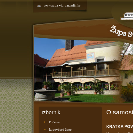
www.zupa-vid-varazdin.hr
O samos
Izbornik
Početna
KRATKA POV
Iz povijesti župe