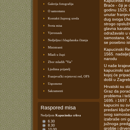
Kapucinski Re
Galerija fotografija
Braće - čiji j
godinu 1525, k
O samostanu
unutar franjev
Kontakti župnog ureda
dug svoga Utem
strogo opsluži
Sveta misa
glavna karakte
odražavalo u v
Vjeronauk
samostana. Ka
Nedjeljna i blagdanska čitanja
se posebno is
Ministranti
Kapucinski Red
1565. nadalje)
Mladi u župi
narodu
Zbor mladih "Via"
U naše krajev
Ljudima prijatelj
kapucinski sam
kojoj će pripa
Franjevački svjetovni red, OFS
došli u Zagreb
Uspomene
Hrvatski su st
Graz da poradi
Sakramenti
problema i te
1695. i 1697. 
kapucini su sv
Raspored misa
predani ključ
svog samostana
Nedjeljom
Kapucinska crkva
izabraše oni 
6.30
južnoga predg
8.30
groblje i drve
10.00