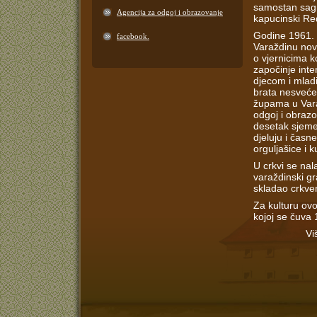
samostan sagra
Agencija za odgoj i obrazovanje
kapucinski Re
Godine 1961. 
facebook.
Varaždinu nov
o vjernicima 
započinje inte
djecom i mlad
brata nesvećen
župama u Varaž
odgoj i obrazo
desetak sjeme
djeluju i časn
orguljašice i k
U crkvi se nal
varaždinski gra
skladao crkve
Za kulturu ovo
kojoj se čuva 
Vi