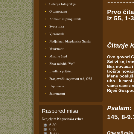
Galerija fotografija
Prvo čita
O samostanu
Iz 55, 1-3
Kontakti župnog ureda
Sveta misa
Vjeronauk
Nedjeljna i blagdanska čitanja
Čitanje K
Ministranti
Mladi u župi
Ovo govori 
Svi vi koji s
Zbor mladih "Via"
Bez novaca i 
trošite novac
Ljudima prijatelj
Mene poslušaj
Franjevački svjetovni red, OFS
uho i k meni 
vama savez v
Uspomene
Riječ Gospod
Sakramenti
Psalam:
Raspored misa
145, 8-9.
Nedjeljom
Kapucinska crkva
6.30
8.30
Otvaraš ruku 
10.00