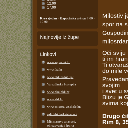
12.00
17.00
Milostiv 
Kroz tjedan - Kapucinska crkva:
7.00 -
19.00
spor na 
Gospodin
Najnovije iz župe
milosrdan
Oči sviju
Linkovi
ti im hra
www.kapucini.hr
Ti otvara
do mile vo
www.ika.hr
www.hbk.hr/biblija/
Pravedan
svojim
Varazdinska biskupija
i svet u 
www.nku.hbk.hr
Blizu je 
www.kbf.hr
svima koj
www.os-sesta-vz.skole.hr/
split.hbk.hr/katehetski/
Drugo či
Rim 8, 3
Ministarstvo znanosti,
obrazovanja i športa