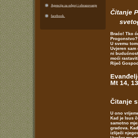
Agencija za odgoj i obrazovanje
Čitanje 
facebook.
svetoga
Braćo! Tko ć
Progonstvo?
U svemu tom
Uvjeren sam d
ni budućnost,
moći rastavi
Riječ Gospod
Evanđelj
Mt 14, 1
Čitanje 
U ono vrijem
Kad je Isus 
samotno mjes
gradova. Kad 
izliječi njeg
Uvečer mu pri