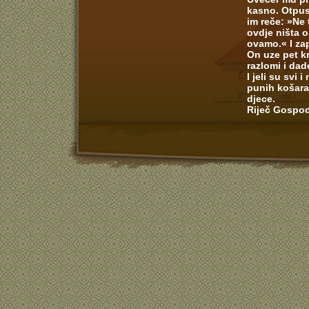
kasno. Otpust
im reče: »Ne 
ovdje ništa o
ovamo.« I za
On uze pet kr
razlomi i da
I jeli su svi
punih košara
djece.
Riječ Gospod