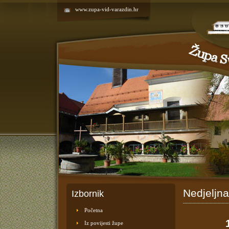
www.zupa-vid-varazdin.hr
Nedjeljna
Izbornik
Početna
Iz povijesti župe