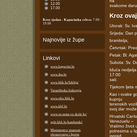
na
12.00
svakome daru
17.00
Kroz ovaj
Kroz tjedan - Kapucinska crkva:
7.00 -
19.00
Utorak: Sv. Iv
Srijeda: Dan 
Najnovije iz župe
branitelja;
Četvrtak: Pre
Petak: Bl. Aga
Linkovi
Subota: Sv. Do
www.kapucini.hr
Iduća nedjelja
17:00
www.ika.hr
sati.
www.hbk.hr/biblija/
Tijekom ljeta 
Varazdinska biskupija
Kao i svake go
www.nku.hbk.hr
kupnju
terenskih vozi
www.kbf.hr
svoj dar može 
www.os-sesta-vz.skole.hr/
Hrvatski Cari
Venezuelu –
split.hbk.hr/katehetski/
Vratimo život
Ministarstvo znanosti,
potresima u li
obrazovanja i športa
ispred