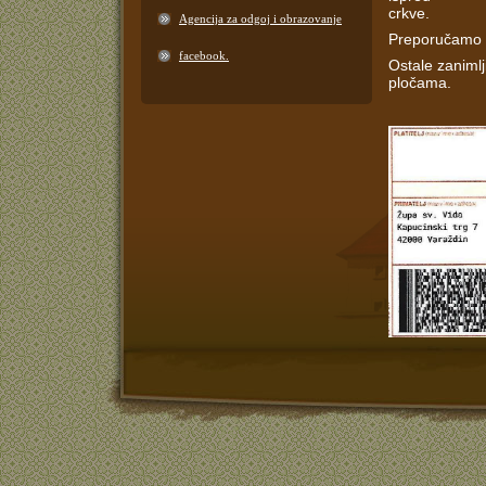
crkve.
Agencija za odgoj i obrazovanje
Preporučamo iz
facebook.
Ostale zanimlj
pločama.