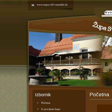
www.zupa-vid-varazdin.hr
Početna
Izbornik
Početna
Iz povijesti župe