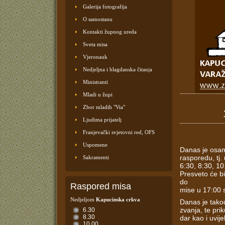
Galerija fotografija
O samostanu
Kontakti župnog ureda
Sveta misa
Vjeronauk
Nedjeljna i blagdanska čitanja
Ministranti
Mladi u župi
Zbor mladih "Via"
Ljudima prijatelj
Franjevački svjetovni red, OFS
Uspomene
Danas je osam
rasporedu, tj. 
Sakramenti
6:30, 8:30, 10
Presveto će b
do
Raspored misa
mise u 17:00 s
Nedjeljom
Kapucinska crkva
Danas je tako
zvanja, te pri
6.30
8.30
dar kao i uvij
10.00